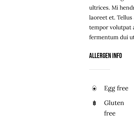
ultrices. Mi hend
laoreet et. Tellu
tempor volutpat
fermentum dui ut 
Allergen Info
Egg free
Gluten
free