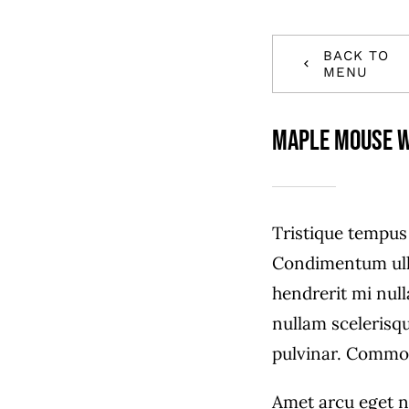
BACK TO
MENU
Maple Mouse W
Tristique tempu
Condimentum ull
hendrerit mi null
nullam scelerisq
pulvinar. Commo
Amet arcu eget n