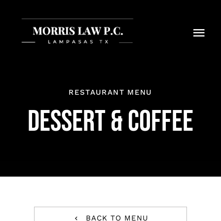
Skip
to
Togg
content
Navi
Practice Areas
The Family
RESTAURANT MENU
DESSERT & COFFEE
Bulletin Board
Contact Us
BACK TO MENU